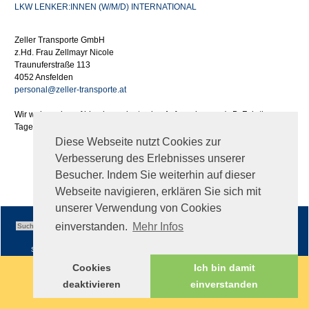
LKW LENKER:INNEN (W/M/D) INTERNATIONAL
Zeller Transporte GmbH
z.Hd. Frau Zellmayr Nicole
Traunuferstraße 113
4052 Ansfelden
personal@zeller-transporte.at
Wir weisen darauf hin, dass wir etwaige Aufwendungen (z.B. Fahrtkosen,
Tages- oder Nächtigungsgelder) im Zuge Ihrer Bewerbung nicht ersetzen.
Diese Webseite nutzt Cookies zur
Verbesserung des Erlebnisses unserer
Besucher. Indem Sie weiterhin auf dieser
Webseite navigieren, erklären Sie sich mit
unserer Verwendung von Cookies
einverstanden.
Mehr Infos
Sitemap
|
Impressum
|
AGB
Cookies
Ich bin damit
deaktivieren
einverstanden