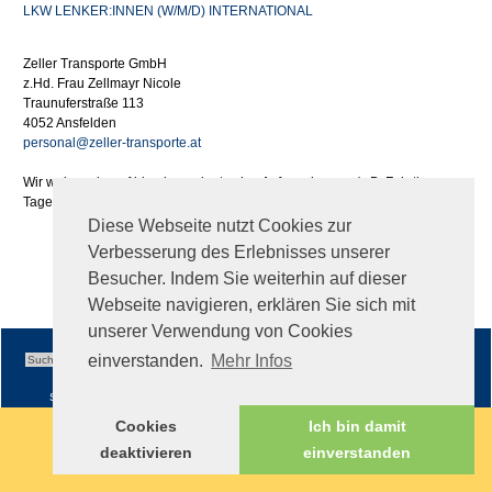
LKW LENKER:INNEN (W/M/D) INTERNATIONAL
Zeller Transporte GmbH
z.Hd. Frau Zellmayr Nicole
Traunuferstraße 113
4052 Ansfelden
personal@zeller-transporte.at
Wir weisen darauf hin, dass wir etwaige Aufwendungen (z.B. Fahrtkosen,
Tages- oder Nächtigungsgelder) im Zuge Ihrer Bewerbung nicht ersetzen.
Diese Webseite nutzt Cookies zur
Verbesserung des Erlebnisses unserer
Besucher. Indem Sie weiterhin auf dieser
Webseite navigieren, erklären Sie sich mit
unserer Verwendung von Cookies
einverstanden.
Mehr Infos
Sitemap
|
Impressum
|
AGB
Cookies
Ich bin damit
deaktivieren
einverstanden