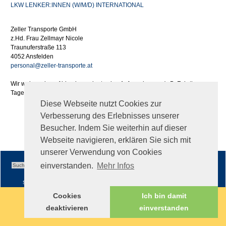
LKW LENKER:INNEN (W/M/D) INTERNATIONAL
Zeller Transporte GmbH
z.Hd. Frau Zellmayr Nicole
Traunuferstraße 113
4052 Ansfelden
personal@zeller-transporte.at
Wir weisen darauf hin, dass wir etwaige Aufwendungen (z.B. Fahrtkosen,
Tages- oder Nächtigungsgelder) im Zuge Ihrer Bewerbung nicht ersetzen.
Diese Webseite nutzt Cookies zur
Verbesserung des Erlebnisses unserer
Besucher. Indem Sie weiterhin auf dieser
Webseite navigieren, erklären Sie sich mit
unserer Verwendung von Cookies
einverstanden.
Mehr Infos
Sitemap
|
Impressum
|
AGB
Cookies
Ich bin damit
deaktivieren
einverstanden