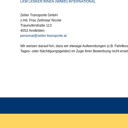
LKW LENKER:INNEN (W/M/D) INTERNATIONAL
Zeller Transporte GmbH
z.Hd. Frau Zellmayr Nicole
Traunuferstraße 113
4052 Ansfelden
personal@zeller-transporte.at
Wir weisen darauf hin, dass wir etwaige Aufwendungen (z.B. Fahrtko
Tages- oder Nächtigungsgelder) im Zuge Ihrer Bewerbung nicht erset