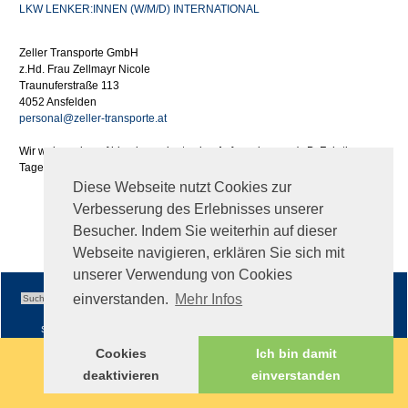
LKW LENKER:INNEN (W/M/D) INTERNATIONAL
Zeller Transporte GmbH
z.Hd. Frau Zellmayr Nicole
Traunuferstraße 113
4052 Ansfelden
personal@zeller-transporte.at
Wir weisen darauf hin, dass wir etwaige Aufwendungen (z.B. Fahrtkosen,
Tages- oder Nächtigungsgelder) im Zuge Ihrer Bewerbung nicht ersetzen.
Diese Webseite nutzt Cookies zur
Verbesserung des Erlebnisses unserer
Besucher. Indem Sie weiterhin auf dieser
Webseite navigieren, erklären Sie sich mit
unserer Verwendung von Cookies
einverstanden.
Mehr Infos
Sitemap
|
Impressum
|
AGB
Cookies
Ich bin damit
deaktivieren
einverstanden