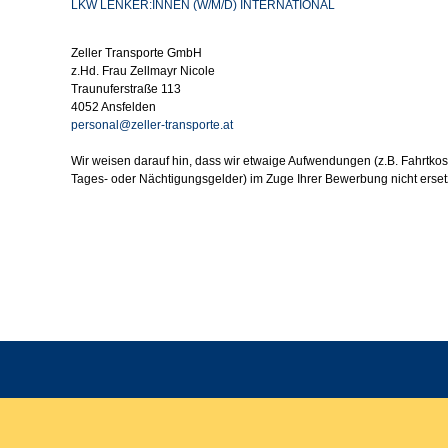
LKW LENKER:INNEN (W/M/D) INTERNATIONAL
Zeller Transporte GmbH
z.Hd. Frau Zellmayr Nicole
Traunuferstraße 113
4052 Ansfelden
personal@zeller-transporte.at
Wir weisen darauf hin, dass wir etwaige Aufwendungen (z.B. Fahrtko
Tages- oder Nächtigungsgelder) im Zuge Ihrer Bewerbung nicht erset