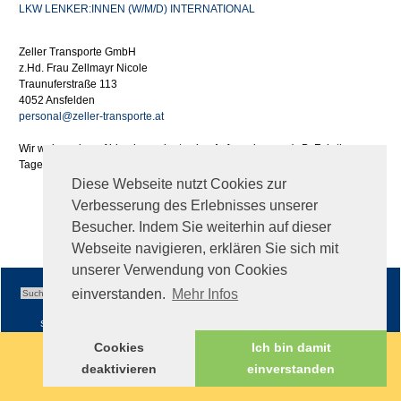
LKW LENKER:INNEN (W/M/D) INTERNATIONAL
Zeller Transporte GmbH
z.Hd. Frau Zellmayr Nicole
Traunuferstraße 113
4052 Ansfelden
personal@zeller-transporte.at
Wir weisen darauf hin, dass wir etwaige Aufwendungen (z.B. Fahrtkosen,
Tages- oder Nächtigungsgelder) im Zuge Ihrer Bewerbung nicht ersetzen.
Diese Webseite nutzt Cookies zur
Verbesserung des Erlebnisses unserer
Besucher. Indem Sie weiterhin auf dieser
Webseite navigieren, erklären Sie sich mit
unserer Verwendung von Cookies
einverstanden.
Mehr Infos
Sitemap
|
Impressum
|
AGB
Cookies
Ich bin damit
deaktivieren
einverstanden