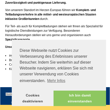
Zuverlässigkeit und punktgenaue Lieferung.
Von unserem Standort im Herzen Europas führen wir
Komplett- und
Teilladungsverkehre in alle mittel- und westeuropäischen Staaten
inklusive Großbritannien
durch.
Für Teil- als auch für Komplettladungen stehen wir Ihnen als Spezialist für
logistische Dienstleistungen zur Verfügung. Besonderen
Herausforderungen stellen wir uns gerne und organisieren auch
Spezialtransporte.
Unsere Leistungen für Spezialtransporte:
Diese Webseite nutzt Cookies zur
• Hydraulische Schrägverladung (bis zu 4 Meter Bleche)
Verbesserung des Erlebnisses unserer
• Breitverladung (bis 3 Meter)
Besucher. Indem Sie weiterhin auf dieser
• Coils-Mulde
Webseite navigieren, erklären Sie sich mit
• Kühlauflieger (TK-fähig bis zu -20 Grad)
unserer Verwendung von Cookies
einverstanden.
Mehr Infos
Cookies
Ich bin damit
deaktivieren
einverstanden
Sitemap
|
Impressum
|
AGB