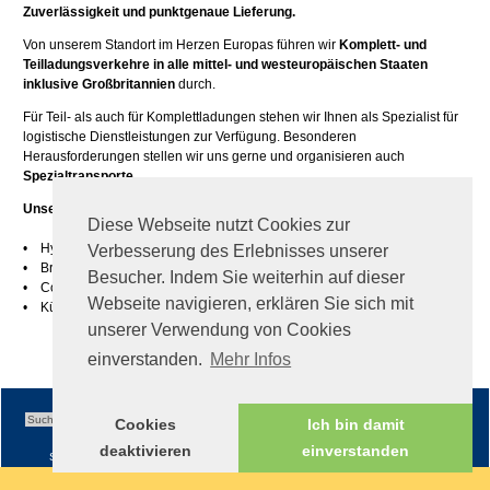
Zuverlässigkeit und punktgenaue Lieferung.
Von unserem Standort im Herzen Europas führen wir
Komplett- und
Teilladungsverkehre in alle mittel- und westeuropäischen Staaten
inklusive Großbritannien
durch.
Für Teil- als auch für Komplettladungen stehen wir Ihnen als Spezialist für
logistische Dienstleistungen zur Verfügung. Besonderen
Herausforderungen stellen wir uns gerne und organisieren auch
Spezialtransporte.
Unsere Leistungen für Spezialtransporte:
Diese Webseite nutzt Cookies zur
• Hydraulische Schrägverladung (bis zu 4 Meter Bleche)
Verbesserung des Erlebnisses unserer
• Breitverladung (bis 3 Meter)
Besucher. Indem Sie weiterhin auf dieser
• Coils-Mulde
Webseite navigieren, erklären Sie sich mit
• Kühlauflieger (TK-fähig bis zu -20 Grad)
unserer Verwendung von Cookies
einverstanden.
Mehr Infos
Cookies
Ich bin damit
deaktivieren
einverstanden
Sitemap
|
Impressum
|
AGB