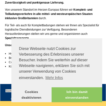
Zuverlässigkeit und punktgenaue Lieferung.
Von unserem Standort im Herzen Europas führen wir
Komplett- und
Teilladungsverkehre in alle mittel- und westeuropäischen Staaten
inklusive Großbritannien
durch.
Für Teil- als auch für Komplettladungen stehen wir Ihnen als Spezialist für
logistische Dienstleistungen zur Verfügung. Besonderen
Herausforderungen stellen wir uns gerne und organisieren auch
Spezialtransporte.
Unsere Leistungen für Spezialtransporte:
Diese Webseite nutzt Cookies zur
• Hydraulische Schrägverladung (bis zu 4 Meter Bleche)
Verbesserung des Erlebnisses unserer
• Breitverladung (bis 3 Meter)
Besucher. Indem Sie weiterhin auf dieser
• Coils-Mulde
Webseite navigieren, erklären Sie sich mit
• Kühlauflieger (TK-fähig bis zu -20 Grad)
unserer Verwendung von Cookies
einverstanden.
Mehr Infos
Cookies
Ich bin damit
deaktivieren
einverstanden
Sitemap
|
Impressum
|
AGB