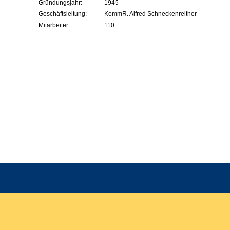
Gründungsjahr:
1945
Geschäftsleitung:
KommR. Alfred Schneckenreither
Mitarbeiter:
110