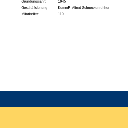
Gründungsjahr:
1945
Geschäftsleitung:
KommR. Alfred Schneckenreither
Mitarbeiter:
110