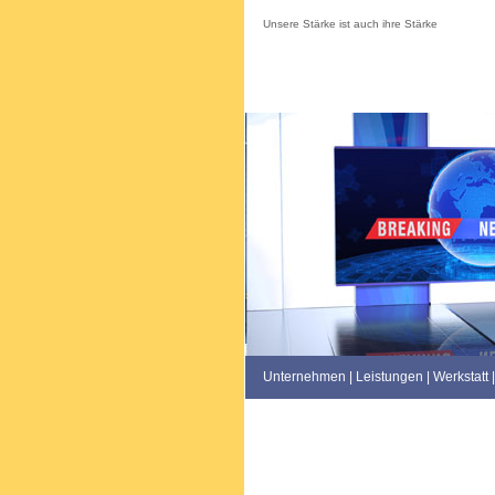
Unsere Stärke ist auch ihre Stärke
Unternehmen
|
Leistungen
|
Werkstatt
|