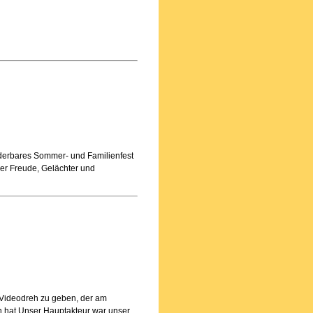
derbares Sommer- und Familienfest
ler Freude, Gelächter und
n Videodreh zu geben, der am
n hat.Unser Hauptakteur war unser