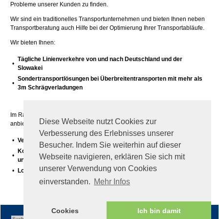
Probleme unserer Kunden zu finden.
Wir sind ein traditionelles Transportunternehmen und bieten Ihnen neben
Transportberatung auch Hilfe bei der Optimierung Ihrer Transportabläufe.
Wir bieten Ihnen:
Tägliche Linienverkehre von und nach Deutschland und der
•
Slowakei
Sondertransportlösungen bei Überbreitentransporten mit mehr als
•
3m
Schrägverladungen
Im Rahmen der Unternehmensgruppe können wir Ihnen weiteres
Diese Webseite nutzt Cookies zur
anbieten:
Verbesserung des Erlebnisses unserer
•
Verzollungen / Intrastat
Besucher. Indem Sie weiterhin auf dieser
Kommissionierung, Zwischenlagerung, Bereitstellung, Verladung
•
Webseite navigieren, erklären Sie sich mit
und Ladungssicherung am LKW mit eigenen Leuten
unserer Verwendung von Cookies
•
Logistiklösungen für Ihre individuellen Anforderungen
einverstanden.
Mehr Infos
Cookies
Ich bin damit