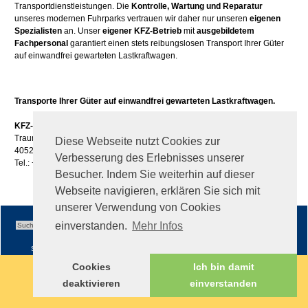
Transportdienstleistungen. Die
Kontrolle, Wartung und Reparatur
unseres modernen Fuhrparks vertrauen wir daher nur unseren
eigenen
Spezialisten
an. Unser
eigener KFZ-Betrieb
mit
ausgebildetem
Fachpersonal
garantiert einen stets reibungslosen Transport Ihrer Güter
auf einwandfrei gewarteten Lastkraftwagen.
Transporte Ihrer Güter auf einwandfrei gewarteten Lastkraftwagen.
KFZ-Reparaturen GesmbH.
Traunuferstraße 113
Diese Webseite nutzt Cookies zur
4052 Ansfelden
Verbesserung des Erlebnisses unserer
Tel.: +43 (0)50 / 861 -630
Besucher. Indem Sie weiterhin auf dieser
Webseite navigieren, erklären Sie sich mit
unserer Verwendung von Cookies
einverstanden.
Mehr Infos
Sitemap
|
Impressum
|
AGB
Cookies
Ich bin damit
deaktivieren
einverstanden