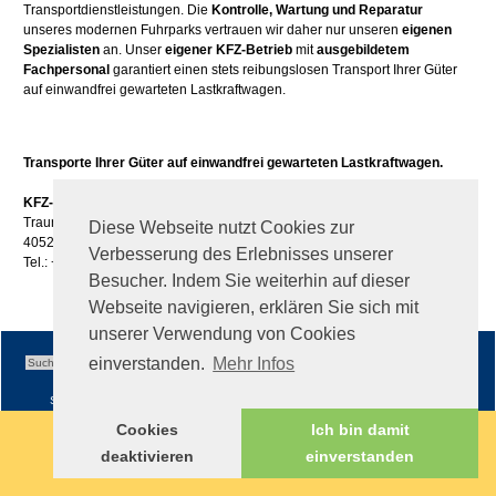
Transportdienstleistungen. Die
Kontrolle, Wartung und Reparatur
unseres modernen Fuhrparks vertrauen wir daher nur unseren
eigenen
Spezialisten
an. Unser
eigener KFZ-Betrieb
mit
ausgebildetem
Fachpersonal
garantiert einen stets reibungslosen Transport Ihrer Güter
auf einwandfrei gewarteten Lastkraftwagen.
Transporte Ihrer Güter auf einwandfrei gewarteten Lastkraftwagen.
KFZ-Reparaturen GesmbH.
Traunuferstraße 113
Diese Webseite nutzt Cookies zur
4052 Ansfelden
Verbesserung des Erlebnisses unserer
Tel.: +43 (0)50 / 861 -630
Besucher. Indem Sie weiterhin auf dieser
Webseite navigieren, erklären Sie sich mit
unserer Verwendung von Cookies
einverstanden.
Mehr Infos
Sitemap
|
Impressum
|
AGB
Cookies
Ich bin damit
deaktivieren
einverstanden