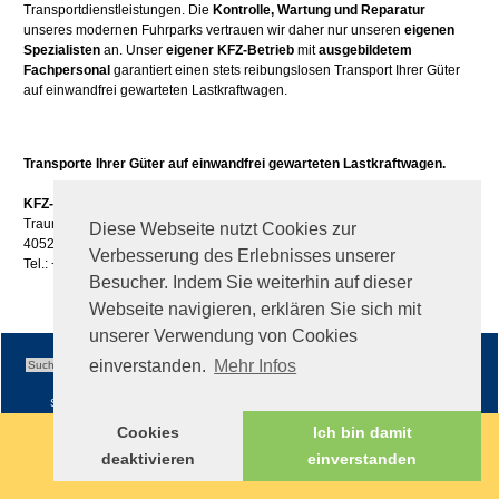
Transportdienstleistungen. Die
Kontrolle, Wartung und Reparatur
unseres modernen Fuhrparks vertrauen wir daher nur unseren
eigenen
Spezialisten
an. Unser
eigener KFZ-Betrieb
mit
ausgebildetem
Fachpersonal
garantiert einen stets reibungslosen Transport Ihrer Güter
auf einwandfrei gewarteten Lastkraftwagen.
Transporte Ihrer Güter auf einwandfrei gewarteten Lastkraftwagen.
KFZ-Reparaturen GesmbH.
Traunuferstraße 113
Diese Webseite nutzt Cookies zur
4052 Ansfelden
Verbesserung des Erlebnisses unserer
Tel.: +43 (0)50 / 861 -630
Besucher. Indem Sie weiterhin auf dieser
Webseite navigieren, erklären Sie sich mit
unserer Verwendung von Cookies
einverstanden.
Mehr Infos
Sitemap
|
Impressum
|
AGB
Cookies
Ich bin damit
deaktivieren
einverstanden