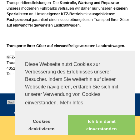
Transportdienstleistungen. Die
Kontrolle, Wartung und Reparatur
unseres modernen Fuhrparks vertrauen wir daher nur unseren
eigenen
Spezialisten
an. Unser
eigener KFZ-Betrieb
mit
ausgebildetem
Fachpersonal
garantiert einen stets reibungslosen Transport Ihrer Güter
auf einwandfrei gewarteten Lastkraftwagen.
Transporte Ihrer Güter auf einwandfrei gewarteten Lastkraftwagen.
KFZ-Reparaturen GesmbH.
Traunuferstraße 113
Diese Webseite nutzt Cookies zur
4052 Ansfelden
Verbesserung des Erlebnisses unserer
Tel.: +43 (0)50 / 861 -630
Besucher. Indem Sie weiterhin auf dieser
Webseite navigieren, erklären Sie sich mit
unserer Verwendung von Cookies
einverstanden.
Mehr Infos
Sitemap
|
Impressum
|
AGB
Cookies
Ich bin damit
deaktivieren
einverstanden