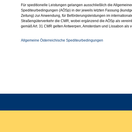
Für speditionelle Leistungen gelangen ausschließlich die Allgemeine
Spediteurbedingungen (AÖSp) in der jeweils letzten Fassung (kundg
Zeitung) zur Anwendung, für Beförderungsleistungen im internationa
Straßengüterverkehr die CMR, wobei ergänzend die AÖSp als vereinba
gemäß Art. 31 CMR gelten Antwerpen, Amsterdam und Lissabon als ve
Allgemeine Österreichische Spediteurbedingungen