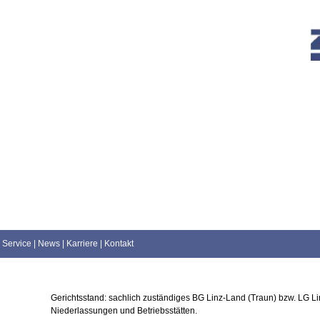
Service
|
News
|
Karriere
|
Kontakt
Gerichtsstand: sachlich zuständiges BG Linz-Land (Traun) bzw. LG Linz
Niederlassungen und Betriebsstätten.