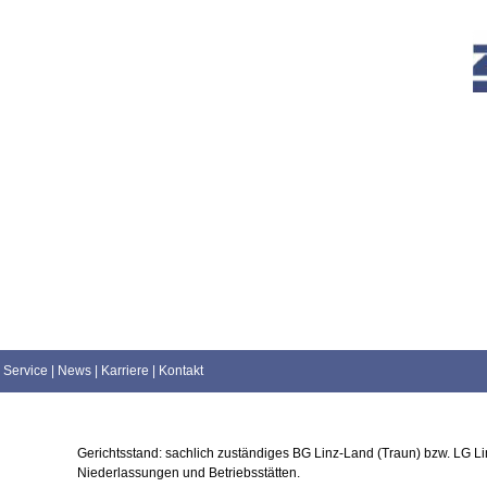
Service
|
News
|
Karriere
|
Kontakt
Gerichtsstand: sachlich zuständiges BG Linz-Land (Traun) bzw. LG Linz
Niederlassungen und Betriebsstätten.