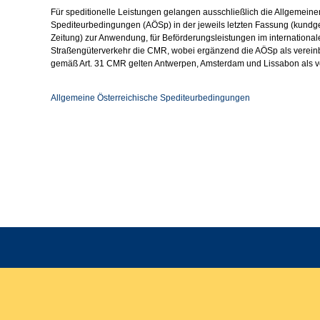
Für speditionelle Leistungen gelangen ausschließlich die Allgemeine
Spediteurbedingungen (AÖSp) in der jeweils letzten Fassung (kundg
Zeitung) zur Anwendung, für Beförderungsleistungen im internationa
Straßengüterverkehr die CMR, wobei ergänzend die AÖSp als vereinba
gemäß Art. 31 CMR gelten Antwerpen, Amsterdam und Lissabon als ve
Allgemeine Österreichische Spediteurbedingungen