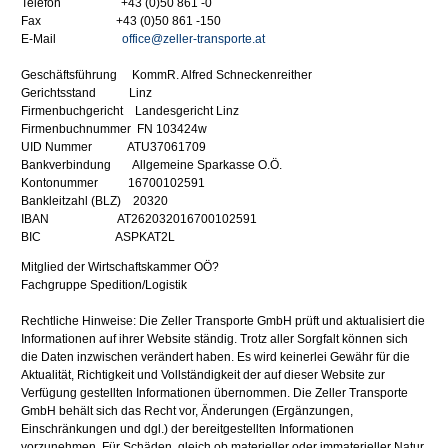
Telefon +43 (0)50 861 -0
Fax +43 (0)50 861 -150
E-Mail
office@zeller-transporte.at
Geschäftsführung KommR. Alfred Schneckenreither
Gerichtsstand Linz
Firmenbuchgericht Landesgericht Linz
Firmenbuchnummer FN 103424w
UID Nummer ATU37061709
Bankverbindung Allgemeine Sparkasse O.Ö.
Kontonummer 16700102591
Bankleitzahl (BLZ) 20320
IBAN AT262032016700102591
BIC ASPKAT2L
Mitglied der Wirtschaftskammer OÖ?
Fachgruppe Spedition/Logistik
Rechtliche Hinweise: Die Zeller Transporte GmbH prüft und aktualisiert die
Informationen auf ihrer Website ständig. Trotz aller Sorgfalt können sich
die Daten inzwischen verändert haben. Es wird keinerlei Gewähr für die
Aktualität, Richtigkeit und Vollständigkeit der auf dieser Website zur
Verfügung gestellten Informationen übernommen. Die Zeller Transporte
GmbH behält sich das Recht vor, Änderungen (Ergänzungen,
Einschränkungen und dgl.) der bereitgestellten Informationen
vorzunehmen. Für Schäden, gleich ob materieller oder immaterieller Natur,