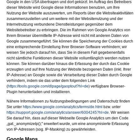
Google in den USA übertragen und dort gekürzt. Im Auftrag des Betreibers
dieser Website wird Google diese Informationen benutzen, um Ihre
Nutzung der Website auszuwerten, um Reports über die Websiteaktivitäten
zusammenzustellen und um weitere mit der Websitenutzung und der
Internetnutzung verbundene Dienstleistungen gegenüber dem
Websitebetreiber zu erbringen. Die im Rahmen von Google Analytics von
Ihrem Browser übermittelte IP-Adresse wird nicht mit anderen Daten von
Google zusammengeführt. Sie können die Speicherung der Cookies durch
eine entsprechende Einstellung Ihrer Browser-Software verhindern; wir
weisen Sie jedoch darauf hin, dass Sie in diesem Fall gegebenenfalls
nicht sämtliche Funktionen dieser Website vollumfänglich werden nutzen
können. Sie können darüber hinaus die Erfassung der durch das Cookie
erzeugten und auf Ihre Nutzung der Website bezogenen Daten (inkl. Ihrer
IP-Adresse) an Google sowie die Verarbeitung dieser Daten durch Google
verhindern, indem sie das unter dem folgenden Link
(
https://tools.google.com/dlpage/gaoptout?hl=de
) verfügbare Browser-
Plugin herunterladen und installieren.
Nähere Informationen zu Nutzungsbedingungen und Datenschutz finden
Sie unter
https://www.google.com/analytics/terms/de.html
bzw. unter
https://support.google.com/analytics/answer/6004245?hl=de
. Wir weisen
Sie darauf hin, dass auf dieser Webseite Google Analytics um den Code
„gat._anonymizeIp();" erweitert wurde, um eine anonymisierte Erfassung
von IP-Adressen (sog. IP-Masking) zu gewährleisten.
Google Maps