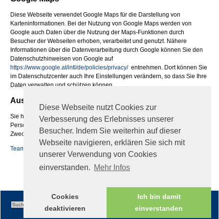
Diese Webseite verwendet Google Maps für die Darstellung von
Karteninformationen. Bei der Nutzung von Google Maps werden von
Google auch Daten über die Nutzung der Maps-Funktionen durch
Besucher der Webseiten erhoben, verarbeitet und genutzt. Nähere
Informationen über die Datenverarbeitung durch Google können Sie den
Datenschutzhinweisen von Google auf
https://www.google.at/intl/de/policies/privacy/
entnehmen. Dort können Sie
im Datenschutzcenter auch Ihre Einstellungen verändern, so dass Sie Ihre
Daten verwalten und schützen können.
Auskunftsrecht
Diese Webseite nutzt Cookies zur
Sie haben jederzeit das Recht auf Auskunft über die bezüglich Ihrer
Verbesserung des Erlebnisses unserer
Person gespeicherten Daten, deren Herkunft und Empfänger sowie den
Besucher. Indem Sie weiterhin auf dieser
Zweck der Speicherung
Webseite navigieren, erklären Sie sich mit
Teamviewer QS
unserer Verwendung von Cookies
fileadmin/global/TeamViewerQS_de.zip
einverstanden.
Mehr Infos
Cookies
Ich bin damit
deaktivieren
einverstanden