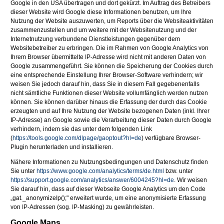
Google in den USA übertragen und dort gekürzt. Im Auftrag des Betreibers
dieser Website wird Google diese Informationen benutzen, um Ihre
Nutzung der Website auszuwerten, um Reports über die Websiteaktivitäten
zusammenzustellen und um weitere mit der Websitenutzung und der
Internetnutzung verbundene Dienstleistungen gegenüber dem
Websitebetreiber zu erbringen. Die im Rahmen von Google Analytics von
Ihrem Browser übermittelte IP-Adresse wird nicht mit anderen Daten von
Google zusammengeführt. Sie können die Speicherung der Cookies durch
eine entsprechende Einstellung Ihrer Browser-Software verhindern; wir
weisen Sie jedoch darauf hin, dass Sie in diesem Fall gegebenenfalls
nicht sämtliche Funktionen dieser Website vollumfänglich werden nutzen
können. Sie können darüber hinaus die Erfassung der durch das Cookie
erzeugten und auf Ihre Nutzung der Website bezogenen Daten (inkl. Ihrer
IP-Adresse) an Google sowie die Verarbeitung dieser Daten durch Google
verhindern, indem sie das unter dem folgenden Link
(
https://tools.google.com/dlpage/gaoptout?hl=de
) verfügbare Browser-
Plugin herunterladen und installieren.
Nähere Informationen zu Nutzungsbedingungen und Datenschutz finden
Sie unter
https://www.google.com/analytics/terms/de.html
bzw. unter
https://support.google.com/analytics/answer/6004245?hl=de
. Wir weisen
Sie darauf hin, dass auf dieser Webseite Google Analytics um den Code
„gat._anonymizeIp();" erweitert wurde, um eine anonymisierte Erfassung
von IP-Adressen (sog. IP-Masking) zu gewährleisten.
Google Maps