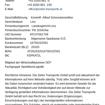
Telefon +43 (0)50 861 -0
Fax +43 (0)50 861 -150
E-Mail
office@zeller-transporte.at
Geschäftsführung KommR. Alfred Schneckenreither
Gerichtsstand Linz
Firmenbuchgericht Landesgericht Linz
Firmenbuchnummer FN 103424w
UID Nummer ATU37061709
Bankverbindung Allgemeine Sparkasse O.Ö.
Kontonummer 16700102591
Bankleitzahl (BLZ) 20320
IBAN AT262032016700102591
BIC ASPKAT2L
Mitglied der Wirtschaftskammer OÖ?
Fachgruppe Spedition/Logistik
Rechtliche Hinweise: Die Zeller Transporte GmbH prüft und aktualisiert die
Informationen auf ihrer Website ständig. Trotz aller Sorgfalt können sich
die Daten inzwischen verändert haben. Es wird keinerlei Gewähr für die
Aktualität, Richtigkeit und Vollständigkeit der auf dieser Website zur
Verfügung gestellten Informationen übernommen. Die Zeller Transporte
GmbH behält sich das Recht vor, Änderungen (Ergänzungen,
Einschränkungen und dgl.) der bereitgestellten Informationen
vorzunehmen. Für Schäden, gleich ob materieller oder immaterieller Natur,