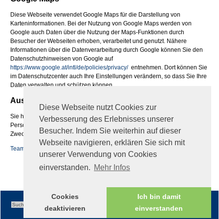
Diese Webseite verwendet Google Maps für die Darstellung von
Karteninformationen. Bei der Nutzung von Google Maps werden von
Google auch Daten über die Nutzung der Maps-Funktionen durch
Besucher der Webseiten erhoben, verarbeitet und genutzt. Nähere
Informationen über die Datenverarbeitung durch Google können Sie den
Datenschutzhinweisen von Google auf
https://www.google.at/intl/de/policies/privacy/
entnehmen. Dort können Sie
im Datenschutzcenter auch Ihre Einstellungen verändern, so dass Sie Ihre
Daten verwalten und schützen können.
Auskunftsrecht
Diese Webseite nutzt Cookies zur
Sie haben jederzeit das Recht auf Auskunft über die bezüglich Ihrer
Verbesserung des Erlebnisses unserer
Person gespeicherten Daten, deren Herkunft und Empfänger sowie den
Besucher. Indem Sie weiterhin auf dieser
Zweck der Speicherung
Webseite navigieren, erklären Sie sich mit
Teamviewer QS
unserer Verwendung von Cookies
fileadmin/global/TeamViewerQS_de.zip
einverstanden.
Mehr Infos
Cookies
Ich bin damit
deaktivieren
einverstanden