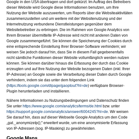
Google in den USA übertragen und dort gekürzt. Im Auftrag des Betreibers
dieser Website wird Google diese Informationen benutzen, um Ihre
Nutzung der Website auszuwerten, um Reports über die Websiteaktivitäten
zusammenzustellen und um weitere mit der Websitenutzung und der
Internetnutzung verbundene Dienstleistungen gegenüber dem
Websitebetreiber zu erbringen. Die im Rahmen von Google Analytics von
Ihrem Browser übermittelte IP-Adresse wird nicht mit anderen Daten von
Google zusammengeführt. Sie können die Speicherung der Cookies durch
eine entsprechende Einstellung Ihrer Browser-Software verhindern; wir
weisen Sie jedoch darauf hin, dass Sie in diesem Fall gegebenenfalls
nicht sämtliche Funktionen dieser Website vollumfänglich werden nutzen
können. Sie können darüber hinaus die Erfassung der durch das Cookie
erzeugten und auf Ihre Nutzung der Website bezogenen Daten (inkl. Ihrer
IP-Adresse) an Google sowie die Verarbeitung dieser Daten durch Google
verhindern, indem sie das unter dem folgenden Link
(
https://tools.google.com/dlpage/gaoptout?hl=de
) verfügbare Browser-
Plugin herunterladen und installieren.
Nähere Informationen zu Nutzungsbedingungen und Datenschutz finden
Sie unter
https://www.google.com/analytics/terms/de.html
bzw. unter
https://support.google.com/analytics/answer/6004245?hl=de
. Wir weisen
Sie darauf hin, dass auf dieser Webseite Google Analytics um den Code
„gat._anonymizeIp();" erweitert wurde, um eine anonymisierte Erfassung
von IP-Adressen (sog. IP-Masking) zu gewährleisten.
Google Maps