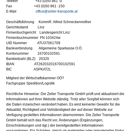
Telefon +43 (0)50 861 -0
Fax +43 (0)50 861 -150
E-Mail
office@zeller-transporte.at
Geschäftsführung KommR. Alfred Schneckenreither
Gerichtsstand Linz
Firmenbuchgericht Landesgericht Linz
Firmenbuchnummer FN 103424w
UID Nummer ATU37061709
Bankverbindung Allgemeine Sparkasse O.Ö.
Kontonummer 16700102591
Bankleitzahl (BLZ) 20320
IBAN AT262032016700102591
BIC ASPKAT2L
Mitglied der Wirtschaftskammer OÖ?
Fachgruppe Spedition/Logistik
Rechtliche Hinweise: Die Zeller Transporte GmbH prüft und aktualisiert die
Informationen auf ihrer Website ständig. Trotz aller Sorgfalt können sich
die Daten inzwischen verändert haben. Es wird keinerlei Gewähr für die
Aktualität, Richtigkeit und Vollständigkeit der auf dieser Website zur
Verfügung gestellten Informationen übernommen. Die Zeller Transporte
GmbH behält sich das Recht vor, Änderungen (Ergänzungen,
Einschränkungen und dgl.) der bereitgestellten Informationen
vorzunehmen. Für Schäden, gleich ob materieller oder immaterieller Natur,