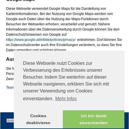
Diese Webseite verwendet Google Maps für die Darstellung von
Karteninformationen. Bei der Nutzung von Google Maps werden von
Google auch Daten über die Nutzung der Maps-Funktionen durch
Besucher der Webseiten erhoben, verarbeitet und genutzt. Nähere
Informationen über die Datenverarbeitung durch Google können Sie den
Datenschutzhinweisen von Google auf
https://www.google.at/intl/de/policies/privacy/
entnehmen. Dort können Sie
im Datenschutzcenter auch Ihre Einstellungen verändern, so dass Sie Ihre
Daten verwalten und schützen können.
Auskunftsrecht
Diese Webseite nutzt Cookies zur
Sie haben jederzeit das Recht auf Auskunft über die bezüglich Ihrer
Verbesserung des Erlebnisses unserer
Person gespeicherten Daten, deren Herkunft und Empfänger sowie den
Besucher. Indem Sie weiterhin auf dieser
Zweck der Speicherung
Webseite navigieren, erklären Sie sich mit
Teamviewer QS
unserer Verwendung von Cookies
fileadmin/global/TeamViewerQS_de.zip
einverstanden.
Mehr Infos
Cookies
Ich bin damit
deaktivieren
einverstanden