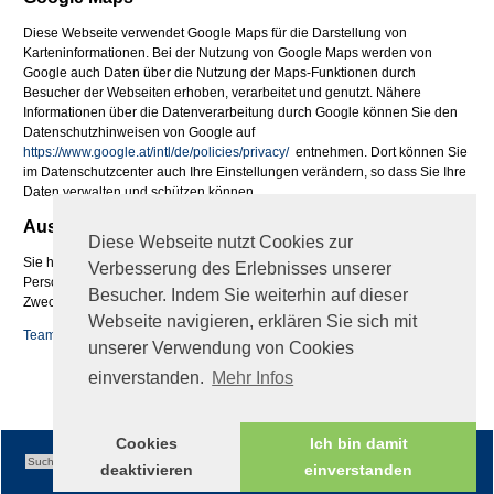
Diese Webseite verwendet Google Maps für die Darstellung von
Karteninformationen. Bei der Nutzung von Google Maps werden von
Google auch Daten über die Nutzung der Maps-Funktionen durch
Besucher der Webseiten erhoben, verarbeitet und genutzt. Nähere
Informationen über die Datenverarbeitung durch Google können Sie den
Datenschutzhinweisen von Google auf
https://www.google.at/intl/de/policies/privacy/
entnehmen. Dort können Sie
im Datenschutzcenter auch Ihre Einstellungen verändern, so dass Sie Ihre
Daten verwalten und schützen können.
Auskunftsrecht
Diese Webseite nutzt Cookies zur
Sie haben jederzeit das Recht auf Auskunft über die bezüglich Ihrer
Verbesserung des Erlebnisses unserer
Person gespeicherten Daten, deren Herkunft und Empfänger sowie den
Besucher. Indem Sie weiterhin auf dieser
Zweck der Speicherung
Webseite navigieren, erklären Sie sich mit
Teamviewer QS
unserer Verwendung von Cookies
fileadmin/global/TeamViewerQS_de.zip
einverstanden.
Mehr Infos
Cookies
Ich bin damit
deaktivieren
einverstanden