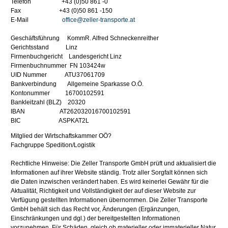
Telefon +43 (0)50 861 -0
Fax +43 (0)50 861 -150
E-Mail
office@zeller-transporte.at
Geschäftsführung KommR. Alfred Schneckenreither
Gerichtsstand Linz
Firmenbuchgericht Landesgericht Linz
Firmenbuchnummer FN 103424w
UID Nummer ATU37061709
Bankverbindung Allgemeine Sparkasse O.Ö.
Kontonummer 16700102591
Bankleitzahl (BLZ) 20320
IBAN AT262032016700102591
BIC ASPKAT2L
Mitglied der Wirtschaftskammer OÖ?
Fachgruppe Spedition/Logistik
Rechtliche Hinweise: Die Zeller Transporte GmbH prüft und aktualisiert die
Informationen auf ihrer Website ständig. Trotz aller Sorgfalt können sich
die Daten inzwischen verändert haben. Es wird keinerlei Gewähr für die
Aktualität, Richtigkeit und Vollständigkeit der auf dieser Website zur
Verfügung gestellten Informationen übernommen. Die Zeller Transporte
GmbH behält sich das Recht vor, Änderungen (Ergänzungen,
Einschränkungen und dgl.) der bereitgestellten Informationen
vorzunehmen. Für Schäden, gleich ob materieller oder immaterieller Natur,