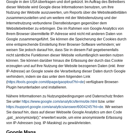
Google in den USA übertragen und dort gekürzt. Im Auftrag des Betreibers
dieser Website wird Google diese Informationen benutzen, um Ihre
Nutzung der Website auszuwerten, um Reports über die Websiteaktivitäten
zusammenzustellen und um weitere mit der Websitenutzung und der
Internetnutzung verbundene Dienstleistungen gegenüber dem
Websitebetreiber zu erbringen. Die im Rahmen von Google Analytics von
Ihrem Browser übermittelte IP-Adresse wird nicht mit anderen Daten von
Google zusammengeführt. Sie können die Speicherung der Cookies durch
eine entsprechende Einstellung Ihrer Browser-Software verhindern; wir
weisen Sie jedoch darauf hin, dass Sie in diesem Fall gegebenenfalls
nicht sämtliche Funktionen dieser Website vollumfänglich werden nutzen
können. Sie können darüber hinaus die Erfassung der durch das Cookie
erzeugten und auf Ihre Nutzung der Website bezogenen Daten (inkl. Ihrer
IP-Adresse) an Google sowie die Verarbeitung dieser Daten durch Google
verhindern, indem sie das unter dem folgenden Link
(
https://tools.google.com/dlpage/gaoptout?hl=de
) verfügbare Browser-
Plugin herunterladen und installieren.
Nähere Informationen zu Nutzungsbedingungen und Datenschutz finden
Sie unter
https://www.google.com/analytics/terms/de.html
bzw. unter
https://support.google.com/analytics/answer/6004245?hl=de
. Wir weisen
Sie darauf hin, dass auf dieser Webseite Google Analytics um den Code
„gat._anonymizeIp();" erweitert wurde, um eine anonymisierte Erfassung
von IP-Adressen (sog. IP-Masking) zu gewährleisten.
Google Maps