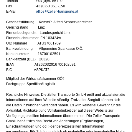
Telefon +43 (0)50 861 -0
Fax +43 (0)50 861 -150
E-Mail
office@zeller-transporte.at
Geschäftsführung KommR. Alfred Schneckenreither
Gerichtsstand Linz
Firmenbuchgericht Landesgericht Linz
Firmenbuchnummer FN 103424w
UID Nummer ATU37061709
Bankverbindung Allgemeine Sparkasse O.Ö.
Kontonummer 16700102591
Bankleitzahl (BLZ) 20320
IBAN AT262032016700102591
BIC ASPKAT2L
Mitglied der Wirtschaftskammer OÖ?
Fachgruppe Spedition/Logistik
Rechtliche Hinweise: Die Zeller Transporte GmbH prüft und aktualisiert die
Informationen auf ihrer Website ständig. Trotz aller Sorgfalt können sich
die Daten inzwischen verändert haben. Es wird keinerlei Gewähr für die
Aktualität, Richtigkeit und Vollständigkeit der auf dieser Website zur
Verfügung gestellten Informationen übernommen. Die Zeller Transporte
GmbH behält sich das Recht vor, Änderungen (Ergänzungen,
Einschränkungen und dgl.) der bereitgestellten Informationen
vorzunehmen. Für Schäden, gleich ob materieller oder immaterieller Natur,