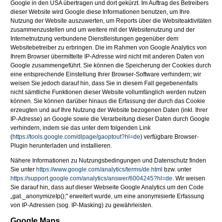
Google in den USA übertragen und dort gekürzt. Im Auftrag des Betreibers
dieser Website wird Google diese Informationen benutzen, um Ihre
Nutzung der Website auszuwerten, um Reports über die Websiteaktivitäten
zusammenzustellen und um weitere mit der Websitenutzung und der
Internetnutzung verbundene Dienstleistungen gegenüber dem
Websitebetreiber zu erbringen. Die im Rahmen von Google Analytics von
Ihrem Browser übermittelte IP-Adresse wird nicht mit anderen Daten von
Google zusammengeführt. Sie können die Speicherung der Cookies durch
eine entsprechende Einstellung Ihrer Browser-Software verhindern; wir
weisen Sie jedoch darauf hin, dass Sie in diesem Fall gegebenenfalls
nicht sämtliche Funktionen dieser Website vollumfänglich werden nutzen
können. Sie können darüber hinaus die Erfassung der durch das Cookie
erzeugten und auf Ihre Nutzung der Website bezogenen Daten (inkl. Ihrer
IP-Adresse) an Google sowie die Verarbeitung dieser Daten durch Google
verhindern, indem sie das unter dem folgenden Link
(
https://tools.google.com/dlpage/gaoptout?hl=de
) verfügbare Browser-
Plugin herunterladen und installieren.
Nähere Informationen zu Nutzungsbedingungen und Datenschutz finden
Sie unter
https://www.google.com/analytics/terms/de.html
bzw. unter
https://support.google.com/analytics/answer/6004245?hl=de
. Wir weisen
Sie darauf hin, dass auf dieser Webseite Google Analytics um den Code
„gat._anonymizeIp();" erweitert wurde, um eine anonymisierte Erfassung
von IP-Adressen (sog. IP-Masking) zu gewährleisten.
Google Maps