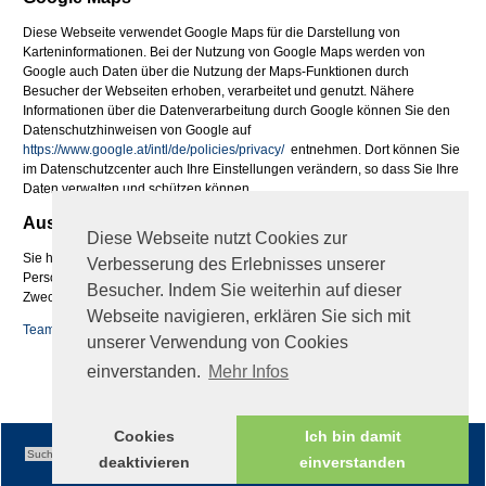
Diese Webseite verwendet Google Maps für die Darstellung von
Karteninformationen. Bei der Nutzung von Google Maps werden von
Google auch Daten über die Nutzung der Maps-Funktionen durch
Besucher der Webseiten erhoben, verarbeitet und genutzt. Nähere
Informationen über die Datenverarbeitung durch Google können Sie den
Datenschutzhinweisen von Google auf
https://www.google.at/intl/de/policies/privacy/
entnehmen. Dort können Sie
im Datenschutzcenter auch Ihre Einstellungen verändern, so dass Sie Ihre
Daten verwalten und schützen können.
Auskunftsrecht
Diese Webseite nutzt Cookies zur
Sie haben jederzeit das Recht auf Auskunft über die bezüglich Ihrer
Verbesserung des Erlebnisses unserer
Person gespeicherten Daten, deren Herkunft und Empfänger sowie den
Besucher. Indem Sie weiterhin auf dieser
Zweck der Speicherung
Webseite navigieren, erklären Sie sich mit
Teamviewer QS
unserer Verwendung von Cookies
fileadmin/global/TeamViewerQS_de.zip
einverstanden.
Mehr Infos
Cookies
Ich bin damit
deaktivieren
einverstanden