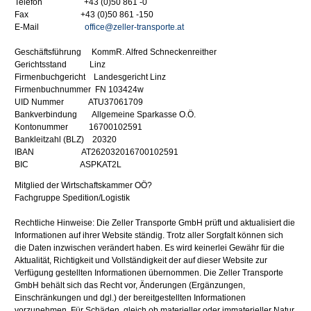
Telefon +43 (0)50 861 -0
Fax +43 (0)50 861 -150
E-Mail
office@zeller-transporte.at
Geschäftsführung KommR. Alfred Schneckenreither
Gerichtsstand Linz
Firmenbuchgericht Landesgericht Linz
Firmenbuchnummer FN 103424w
UID Nummer ATU37061709
Bankverbindung Allgemeine Sparkasse O.Ö.
Kontonummer 16700102591
Bankleitzahl (BLZ) 20320
IBAN AT262032016700102591
BIC ASPKAT2L
Mitglied der Wirtschaftskammer OÖ?
Fachgruppe Spedition/Logistik
Rechtliche Hinweise: Die Zeller Transporte GmbH prüft und aktualisiert die
Informationen auf ihrer Website ständig. Trotz aller Sorgfalt können sich
die Daten inzwischen verändert haben. Es wird keinerlei Gewähr für die
Aktualität, Richtigkeit und Vollständigkeit der auf dieser Website zur
Verfügung gestellten Informationen übernommen. Die Zeller Transporte
GmbH behält sich das Recht vor, Änderungen (Ergänzungen,
Einschränkungen und dgl.) der bereitgestellten Informationen
vorzunehmen. Für Schäden, gleich ob materieller oder immaterieller Natur,