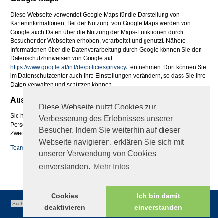
Diese Webseite verwendet Google Maps für die Darstellung von
Karteninformationen. Bei der Nutzung von Google Maps werden von
Google auch Daten über die Nutzung der Maps-Funktionen durch
Besucher der Webseiten erhoben, verarbeitet und genutzt. Nähere
Informationen über die Datenverarbeitung durch Google können Sie den
Datenschutzhinweisen von Google auf
https://www.google.at/intl/de/policies/privacy/
entnehmen. Dort können Sie
im Datenschutzcenter auch Ihre Einstellungen verändern, so dass Sie Ihre
Daten verwalten und schützen können.
Auskunftsrecht
Diese Webseite nutzt Cookies zur
Sie haben jederzeit das Recht auf Auskunft über die bezüglich Ihrer
Verbesserung des Erlebnisses unserer
Person gespeicherten Daten, deren Herkunft und Empfänger sowie den
Besucher. Indem Sie weiterhin auf dieser
Zweck der Speicherung
Webseite navigieren, erklären Sie sich mit
Teamviewer QS
unserer Verwendung von Cookies
fileadmin/global/TeamViewerQS_de.zip
einverstanden.
Mehr Infos
Cookies
Ich bin damit
deaktivieren
einverstanden