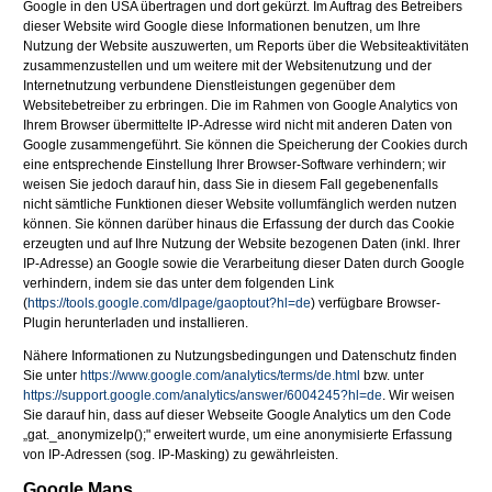
Google in den USA übertragen und dort gekürzt. Im Auftrag des Betreibers
dieser Website wird Google diese Informationen benutzen, um Ihre
Nutzung der Website auszuwerten, um Reports über die Websiteaktivitäten
zusammenzustellen und um weitere mit der Websitenutzung und der
Internetnutzung verbundene Dienstleistungen gegenüber dem
Websitebetreiber zu erbringen. Die im Rahmen von Google Analytics von
Ihrem Browser übermittelte IP-Adresse wird nicht mit anderen Daten von
Google zusammengeführt. Sie können die Speicherung der Cookies durch
eine entsprechende Einstellung Ihrer Browser-Software verhindern; wir
weisen Sie jedoch darauf hin, dass Sie in diesem Fall gegebenenfalls
nicht sämtliche Funktionen dieser Website vollumfänglich werden nutzen
können. Sie können darüber hinaus die Erfassung der durch das Cookie
erzeugten und auf Ihre Nutzung der Website bezogenen Daten (inkl. Ihrer
IP-Adresse) an Google sowie die Verarbeitung dieser Daten durch Google
verhindern, indem sie das unter dem folgenden Link
(
https://tools.google.com/dlpage/gaoptout?hl=de
) verfügbare Browser-
Plugin herunterladen und installieren.
Nähere Informationen zu Nutzungsbedingungen und Datenschutz finden
Sie unter
https://www.google.com/analytics/terms/de.html
bzw. unter
https://support.google.com/analytics/answer/6004245?hl=de
. Wir weisen
Sie darauf hin, dass auf dieser Webseite Google Analytics um den Code
„gat._anonymizeIp();" erweitert wurde, um eine anonymisierte Erfassung
von IP-Adressen (sog. IP-Masking) zu gewährleisten.
Google Maps