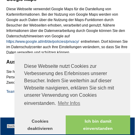
Diese Webseite verwendet Google Maps für die Darstellung von
Karteninformationen. Bei der Nutzung von Google Maps werden von
Google auch Daten über die Nutzung der Maps-Funktionen durch
Besucher der Webseiten erhoben, verarbeitet und genutzt. Nähere
Informationen über die Datenverarbeitung durch Google können Sie den
Datenschutzhinweisen von Google auf
https://www.google.at/intl/de/policies/privacy/
entnehmen. Dort können Sie
im Datenschutzcenter auch Ihre Einstellungen verändern, so dass Sie Ihre
Daten verwalten und schützen können.
Auskunftsrecht
Diese Webseite nutzt Cookies zur
Sie haben jederzeit das Recht auf Auskunft über die bezüglich Ihrer
Verbesserung des Erlebnisses unserer
Person gespeicherten Daten, deren Herkunft und Empfänger sowie den
Besucher. Indem Sie weiterhin auf dieser
Zweck der Speicherung
Webseite navigieren, erklären Sie sich mit
Teamviewer QS
unserer Verwendung von Cookies
fileadmin/global/TeamViewerQS_de.zip
einverstanden.
Mehr Infos
Cookies
Ich bin damit
deaktivieren
einverstanden