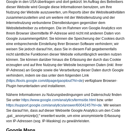
Google in den USA übertragen und dort gekürzt. Im Auftrag des Betreibers
dieser Website wird Google diese Informationen benutzen, um Ihre
Nutzung der Website auszuwerten, um Reports über die Websiteaktivitäten
zusammenzustellen und um weitere mit der Websitenutzung und der
Internetnutzung verbundene Dienstleistungen gegenüber dem
Websitebetreiber zu erbringen. Die im Rahmen von Google Analytics von
Ihrem Browser übermittelte IP-Adresse wird nicht mit anderen Daten von
Google zusammengeführt. Sie können die Speicherung der Cookies durch
eine entsprechende Einstellung Ihrer Browser-Software verhindern; wir
weisen Sie jedoch darauf hin, dass Sie in diesem Fall gegebenenfalls
nicht sämtliche Funktionen dieser Website vollumfänglich werden nutzen
können. Sie können darüber hinaus die Erfassung der durch das Cookie
erzeugten und auf Ihre Nutzung der Website bezogenen Daten (inkl. Ihrer
IP-Adresse) an Google sowie die Verarbeitung dieser Daten durch Google
verhindern, indem sie das unter dem folgenden Link
(
https://tools.google.com/dlpage/gaoptout?hl=de
) verfügbare Browser-
Plugin herunterladen und installieren.
Nähere Informationen zu Nutzungsbedingungen und Datenschutz finden
Sie unter
https://www.google.com/analytics/terms/de.html
bzw. unter
https://support.google.com/analytics/answer/6004245?hl=de
. Wir weisen
Sie darauf hin, dass auf dieser Webseite Google Analytics um den Code
„gat._anonymizeIp();" erweitert wurde, um eine anonymisierte Erfassung
von IP-Adressen (sog. IP-Masking) zu gewährleisten.
Google Maps