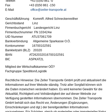
Telefon +43 (0)50 861 -0
Fax +43 (0)50 861 -150
E-Mail
office@zeller-transporte.at
Geschäftsführung KommR. Alfred Schneckenreither
Gerichtsstand Linz
Firmenbuchgericht Landesgericht Linz
Firmenbuchnummer FN 103424w
UID Nummer ATU37061709
Bankverbindung Allgemeine Sparkasse O.Ö.
Kontonummer 16700102591
Bankleitzahl (BLZ) 20320
IBAN AT262032016700102591
BIC ASPKAT2L
Mitglied der Wirtschaftskammer OÖ?
Fachgruppe Spedition/Logistik
Rechtliche Hinweise: Die Zeller Transporte GmbH prüft und aktualisiert die
Informationen auf ihrer Website ständig. Trotz aller Sorgfalt können sich
die Daten inzwischen verändert haben. Es wird keinerlei Gewähr für die
Aktualität, Richtigkeit und Vollständigkeit der auf dieser Website zur
Verfügung gestellten Informationen übernommen. Die Zeller Transporte
GmbH behält sich das Recht vor, Änderungen (Ergänzungen,
Einschränkungen und dgl.) der bereitgestellten Informationen
vorzunehmen. Für Schäden, gleich ob materieller oder immaterieller Natur,