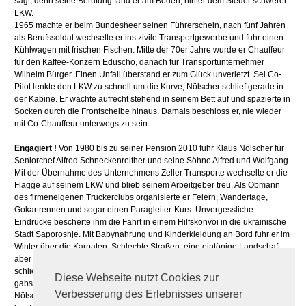
sagt, denn seine Berufung fand er am Boden, hinter dem Steuer schwerer
LKW.
1965 machte er beim Bundesheer seinen Führerschein, nach fünf Jahren
als Berufssoldat wechselte er ins zivile Transportgewerbe und fuhr einen
Kühlwagen mit frischen Fischen. Mitte der 70er Jahre wurde er Chauffeur
für den Kaffee-Konzern Eduscho, danach für Transportunternehmer
Wilhelm Bürger. Einen Unfall überstand er zum Glück unverletzt. Sei Co-
Pilot lenkte den LKW zu schnell um die Kurve, Nölscher schlief gerade in
der Kabine. Er wachte aufrecht stehend in seinem Bett auf und spazierte in
Socken durch die Frontscheibe hinaus. Damals beschloss er, nie wieder
mit Co-Chauffeur unterwegs zu sein.
Engagiert !
Von 1980 bis zu seiner Pension 2010 fuhr Klaus Nölscher für
Seniorchef Alfred Schneckenreither und seine Söhne Alfred und Wolfgang.
Mit der Übernahme des Unternehmens Zeller Transporte wechselte er die
Flagge auf seinem LKW und blieb seinem Arbeitgeber treu. Als Obmann
des firmeneigenen Truckerclubs organisierte er Feiern, Wandertage,
Gokartrennen und sogar einen Paragleiter-Kurs. Unvergessliche
Eindrücke bescherte ihm die Fahrt in einem Hilfskonvoi in die ukrainische
Stadt Saporoshje. Mit Babynahrung und Kinderkleidung an Bord fuhr er im
Winter über die Karpaten. Schlechte Straßen, eine eintönige Landschaft,
aber die Bevölkerung überaus herzlich. Die Babys im Krankenhaus
schliefen in Obstkisten, die Politkommissare trugen Ledermäntel, fürs Volk
Diese Webseite nutzt Cookies zur
gabs Rote-Rübensuppe. Heute, in der Pension, kümmert sich Klaus
Verbesserung des Erlebnisses unserer
Nölscher vor allem um seine Enkerl und seinen Hund. Doch die Straße