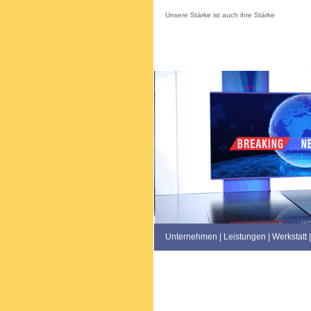
Unsere Stärke ist auch ihre Stärke
Unternehmen
|
Leistungen
|
Werkstatt
|