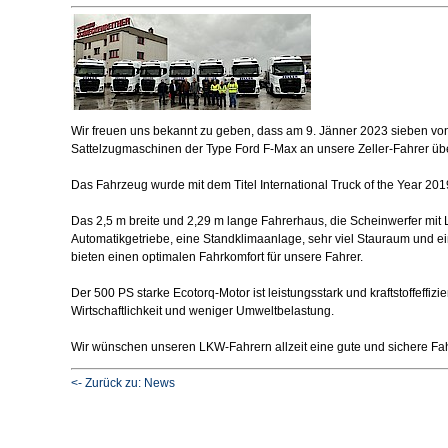
Wir freuen uns bekannt zu geben, dass am 9. Jänner 2023 sieben vo
Sattelzugmaschinen der Type Ford F-Max an unsere Zeller-Fahrer ü
Das Fahrzeug wurde mit dem Titel International Truck of the Year 20
Das 2,5 m breite und 2,29 m lange Fahrerhaus, die Scheinwerfer mit
Automatikgetriebe, eine Standklimaanlage, sehr viel Stauraum und ei
bieten einen optimalen Fahrkomfort für unsere Fahrer.
Der 500 PS starke Ecotorq-Motor ist leistungsstark und kraftstoffeffiz
Wirtschaftlichkeit und weniger Umweltbelastung.
Wir wünschen unseren LKW-Fahrern allzeit eine gute und sichere Fah
<- Zurück zu: News